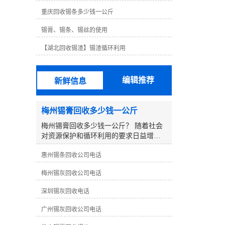
格远高于铅，63度非常容易使用，无论
重庆回收锡条多少钱一公斤
锡线的高度不仅昂贵，而且锡线不如63
度好。对于无铅锡线，锡线含量为99.3%
锡膏、锡条、锡丝的使用
铜0.7%，其他锡线含有银锡线、低温锡
线等。这些锡线需要生产研发，以达到
【湖北回收锡渣】锡渣循环利用
其他传统无铅锡线无法达到的效果。例
如，低温锡线含锡量为42%。虽然低温锡
线的焊接效果不是很好，但其熔点仅为
编辑推荐
新鲜信息
138℃，某些部件在焊接过程中不能承受
高温而烧坏。但其焊点相对脆弱，传统
无铅锡线焊接良好，但熔点高达217℃。
梅州锡膏回收多少钱一公斤
这是不可替代的，所以没有可比性。从
以上可以看出，锡的含量并不完全决定
梅州锡膏回收多少钱一公斤？ 随着社会
锡丝的焊接效果，选择合适的锡丝是好
对资源保护和循环利用的要求日益增
的焊丝。
加，废弃物的再生利用显得尤为重要。
惠州锡条回收公司电话
在电子制造行业中，锡膏是一种重要的
材料，而回收利用废弃的锡膏更是一项
梅州锡灰回收公司电话
有益环保的行为。那么在梅州地区，回
收一公斤锡膏可以获得怎样的报价呢？
深圳锡灰回收电话
**，要了解在回收行业中，锡膏的回收
价格受到多方面因素的影响： 1. **锡膏
广州锡灰回收公司电话
纯度**：回收的锡膏纯度越高，市场**