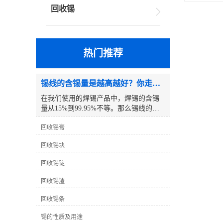
回收锡
热门推荐
锡线的含锡量是越高越好？你走进了误区！
在我们使用的焊锡产品中，焊锡的含锡
量从15%到99.95%不等。那么锡线的含
锡量越高越好吗？以下是一个例子:众所
回收锡膏
周知，锡线分为铅锡线和无铅锡线，但
你有没有注意到我们使用的铅锡线只有
回收锡块
63度锡线。除了这条63度的锡线，其他
锡线的度数都是5倍。为什么63度的锡线
回收锡锭
不设置为65度？为什么没有比63度高的
铅锡线？例如，70度 、75度 、80度等。
回收锡渣
事实上，真相是这样的：63度锡线是铅
与锡的良好比例，其熔点达到较低的183
回收锡条
度℃。为什么没有比63度高的铅锡线
锡的性质及用途
呢？这个问题要简单得多，因为锡的价