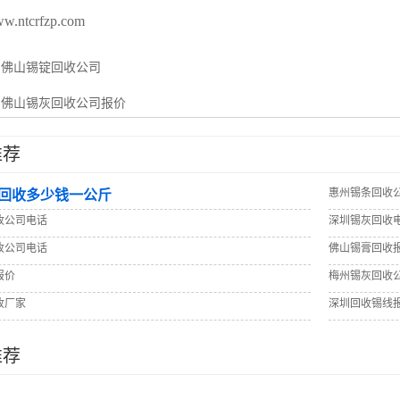
ww.ntcrfzp.com
：
佛山锡锭回收公司
：
佛山锡灰回收公司报价
推荐
惠州锡条回收
回收多少钱一公斤
收公司电话
深圳锡灰回收
收公司电话
佛山锡膏回收
报价
梅州锡灰回收
收厂家
深圳回收锡线
推荐