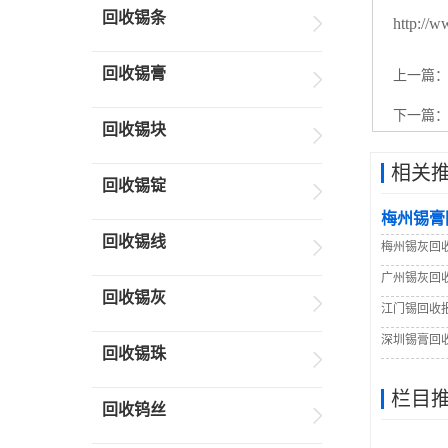
回收锡条
http://w
回收锡膏
上一篇
下一篇
回收锡块
相关
回收锡锭
梅州锡膏
回收锡线
梅州锡灰回
广州锡灰回
回收锡灰
江门锡回收
深圳锡膏回
回收锡珠
栏目
回收钨丝