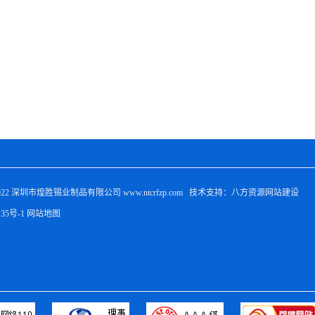
022 
深圳市煌胜锡业制品有限公司
 www.ntcrfzp.com   技术支持：八方资源
网站建设
135号-1
网站地图