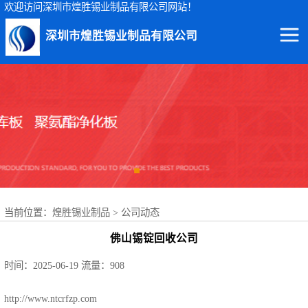
欢迎访问深圳市煌胜锡业制品有限公司网站！
深圳市煌胜锡业制品有限公司
回收锡渣
回收锡条
回收锡膏
回收锡块
当前位置：
煌胜锡业制品
>
公司动态
回收锡锭
佛山锡锭回收公司
回收锡线
时间：2025-06-19
流量：908
回收锡灰
http://www.ntcrfzp.com