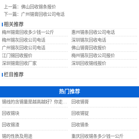
回收锡珠
上一篇：
佛山回收锡条报价
下一篇：
广州锡膏回收公司电话
回收钨丝
相关推荐
梅州锡膏回收多少钱一公斤
惠州锡条回收公司电话
回收锡
梅州锡灰回收公司电话
深圳锡灰回收电话
广州锡灰回收公司电话
佛山锡膏回收报价
江门锡回收报价
梅州锡灰回收公司报价
深圳锡膏回收厂家
深圳回收锡线报价
栏目推荐
热门推荐
锡线的含锡量是越高越好？你走进了误区！
回收锡膏
回收锡块
回收锡锭
回收锡渣
回收锡条
锡的性质及用途
重庆回收锡条多少钱一公斤