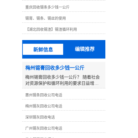
格远高于铅，63度非常容易使用，无论
重庆回收锡条多少钱一公斤
锡线的高度不仅昂贵，而且锡线不如63
度好。对于无铅锡线，锡线含量为99.3%
锡膏、锡条、锡丝的使用
铜0.7%，其他锡线含有银锡线、低温锡
线等。这些锡线需要生产研发，以达到
【湖北回收锡渣】锡渣循环利用
其他传统无铅锡线无法达到的效果。例
如，低温锡线含锡量为42%。虽然低温锡
线的焊接效果不是很好，但其熔点仅为
编辑推荐
新鲜信息
138℃，某些部件在焊接过程中不能承受
高温而烧坏。但其焊点相对脆弱，传统
无铅锡线焊接良好，但熔点高达217℃。
梅州锡膏回收多少钱一公斤
这是不可替代的，所以没有可比性。从
以上可以看出，锡的含量并不完全决定
梅州锡膏回收多少钱一公斤？ 随着社会
锡丝的焊接效果，选择合适的锡丝是好
对资源保护和循环利用的要求日益增
的焊丝。
加，废弃物的再生利用显得尤为重要。
惠州锡条回收公司电话
在电子制造行业中，锡膏是一种重要的
材料，而回收利用废弃的锡膏更是一项
梅州锡灰回收公司电话
有益环保的行为。那么在梅州地区，回
收一公斤锡膏可以获得怎样的报价呢？
深圳锡灰回收电话
**，要了解在回收行业中，锡膏的回收
价格受到多方面因素的影响： 1. **锡膏
广州锡灰回收公司电话
纯度**：回收的锡膏纯度越高，市场**