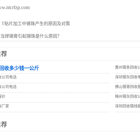
ww.ntcrfzp.com
：
T贴片加工中锡珠产生的原因及对策
：
当焊锡膏引起锡珠是什么原因？
推荐
惠州锡条回收
回收多少钱一公斤
收公司电话
深圳锡灰回收
收公司电话
佛山锡膏回收
报价
梅州锡灰回收
收厂家
深圳回收锡线
推荐