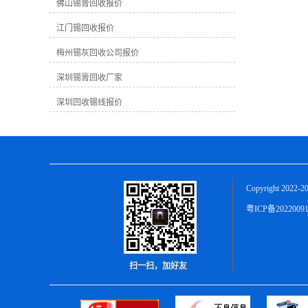
越高。因为高纯度的锡膏可以更好地加
佛山锡膏回收报价
工再利用。在回收过程中，提取出的纯
江门锡回收报价
锡数量也会影响终的回收价格。 2. **市
场需求**：市场对锡膏的需求量会直接
梅州锡灰回收公司报价
影响回收价格。如果市场上对锡膏的需
求量大，则回收价格可能会相应上涨；
深圳锡膏回收厂家
反之，需求不足时价格可能较为稳定或
下跌。 3. ****市场价格**：锡是一种有
深圳回收锡线报价
**市场的金属，其价格会受到**市场价
格波动的影响。**市场价格上涨时，国
内回收价格也可能会随之提高。 在梅州
地区，由于地理位置、市场需求、加工
成本等因素，锡膏的回收价格可能会有
所不同。通常情况下，一般工业废锡膏
Copyright 2022-2
的回收价格在每公斤几元至十几元不
等，具体价格还需根据实际情况而定。
粤ICP备2022009
作为一家致力于锡膏回收的公司，我们
深知锡膏回收对环境保护和资源可持续
利用的重要性。我们公司拥有专业的回
收团队和先进的回收设备，可以为您提
扫一扫，加好友
供优质的服务和公正的回收价格。无论
您是生产制造业者还是有废旧锡膏需要
处理的个人，都欢迎与我们联系，我们