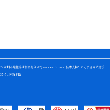
022 
深圳市煌胜锡业制品有限公司
 www.ntcrfzp.com   技术支持：八方资源
网站建设
135号-1
网站地图