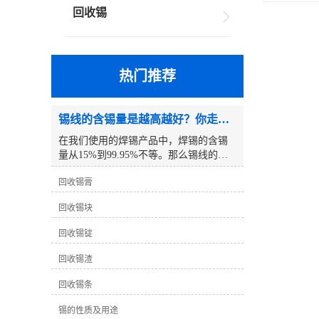
回收锡
热门推荐
锡线的含锡量是越高越好？你走进了误区！
在我们使用的焊锡产品中，焊锡的含锡
量从15%到99.95%不等。那么锡线的含
锡量越高越好吗？以下是一个例子:众所
回收锡膏
周知，锡线分为铅锡线和无铅锡线，但
你有没有注意到我们使用的铅锡线只有
回收锡块
63度锡线。除了这条63度的锡线，其他
锡线的度数都是5倍。为什么63度的锡线
回收锡锭
不设置为65度？为什么没有比63度高的
铅锡线？例如，70度 、75度 、80度等。
回收锡渣
事实上，真相是这样的：63度锡线是铅
与锡的良好比例，其熔点达到较低的183
回收锡条
度℃。为什么没有比63度高的铅锡线
锡的性质及用途
呢？这个问题要简单得多，因为锡的价