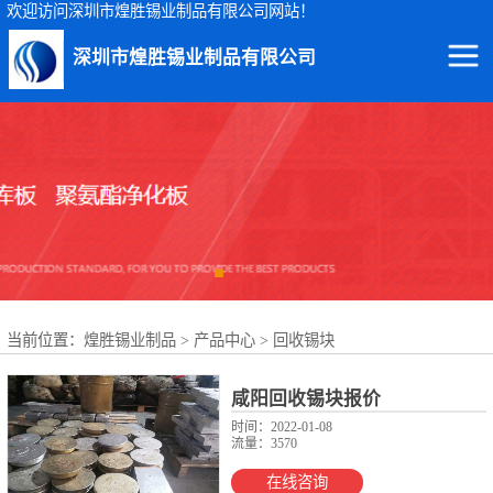
欢迎访问深圳市煌胜锡业制品有限公司网站！
深圳市煌胜锡业制品有限公司
回收锡渣
回收锡条
回收锡膏
回收锡块
当前位置：
煌胜锡业制品
>
产品中心
>
回收锡块
回收锡锭
回收锡线
咸阳回收锡块报价
时间：2022-01-08
流量：3570
回收锡灰
在线咨询