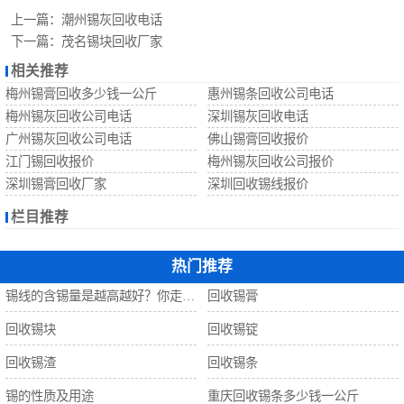
回收锡珠
上一篇：
潮州锡灰回收电话
下一篇：
茂名锡块回收厂家
回收钨丝
相关推荐
梅州锡膏回收多少钱一公斤
惠州锡条回收公司电话
回收锡
梅州锡灰回收公司电话
深圳锡灰回收电话
广州锡灰回收公司电话
佛山锡膏回收报价
江门锡回收报价
梅州锡灰回收公司报价
深圳锡膏回收厂家
深圳回收锡线报价
栏目推荐
热门推荐
锡线的含锡量是越高越好？你走进了误区！
回收锡膏
回收锡块
回收锡锭
回收锡渣
回收锡条
锡的性质及用途
重庆回收锡条多少钱一公斤