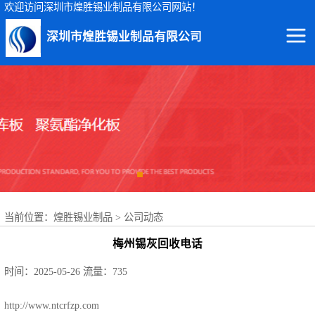
欢迎访问深圳市煌胜锡业制品有限公司网站！
深圳市煌胜锡业制品有限公司
回收锡渣
回收锡条
回收锡膏
回收锡块
当前位置：
煌胜锡业制品
>
公司动态
回收锡锭
梅州锡灰回收电话
回收锡线
时间：2025-05-26
流量：735
回收锡灰
http://www.ntcrfzp.com