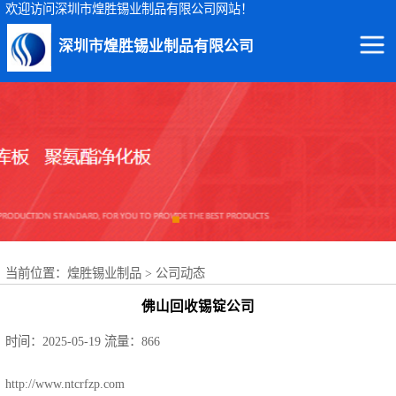
欢迎访问深圳市煌胜锡业制品有限公司网站！
深圳市煌胜锡业制品有限公司
回收锡渣
回收锡条
回收锡膏
回收锡块
当前位置：
煌胜锡业制品
>
公司动态
回收锡锭
佛山回收锡锭公司
回收锡线
时间：2025-05-19
流量：866
回收锡灰
http://www.ntcrfzp.com