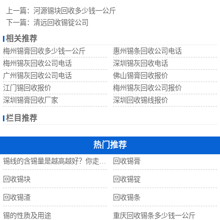
回收锡珠
上一篇：
河源锡块回收多少钱一公斤
下一篇：
清远回收锡锭公司
回收钨丝
相关推荐
梅州锡膏回收多少钱一公斤
惠州锡条回收公司电话
回收锡
梅州锡灰回收公司电话
深圳锡灰回收电话
广州锡灰回收公司电话
佛山锡膏回收报价
江门锡回收报价
梅州锡灰回收公司报价
深圳锡膏回收厂家
深圳回收锡线报价
栏目推荐
热门推荐
锡线的含锡量是越高越好？你走进了误区！
回收锡膏
回收锡块
回收锡锭
回收锡渣
回收锡条
锡的性质及用途
重庆回收锡条多少钱一公斤