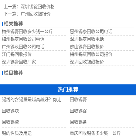
回收锡珠
上一篇：
深圳锡锭回收价格
下一篇：
广州回收锡报价
回收钨丝
相关推荐
梅州锡膏回收多少钱一公斤
惠州锡条回收公司电话
回收锡
梅州锡灰回收公司电话
深圳锡灰回收电话
广州锡灰回收公司电话
佛山锡膏回收报价
江门锡回收报价
梅州锡灰回收公司报价
深圳锡膏回收厂家
深圳回收锡线报价
栏目推荐
热门推荐
锡线的含锡量是越高越好？你走进了误区！
回收锡膏
回收锡块
回收锡锭
回收锡渣
回收锡条
锡的性质及用途
重庆回收锡条多少钱一公斤