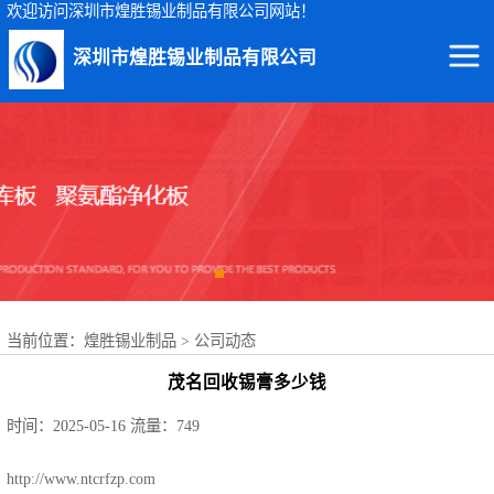
欢迎访问深圳市煌胜锡业制品有限公司网站！
深圳市煌胜锡业制品有限公司
回收锡渣
回收锡条
回收锡膏
回收锡块
当前位置：
煌胜锡业制品
>
公司动态
回收锡锭
茂名回收锡膏多少钱
回收锡线
时间：2025-05-16
流量：749
回收锡灰
http://www.ntcrfzp.com