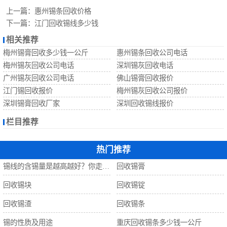
回收锡珠
上一篇：
惠州锡条回收价格
下一篇：
江门回收锡线多少钱
回收钨丝
相关推荐
梅州锡膏回收多少钱一公斤
惠州锡条回收公司电话
回收锡
梅州锡灰回收公司电话
深圳锡灰回收电话
广州锡灰回收公司电话
佛山锡膏回收报价
江门锡回收报价
梅州锡灰回收公司报价
深圳锡膏回收厂家
深圳回收锡线报价
栏目推荐
热门推荐
锡线的含锡量是越高越好？你走进了误区！
回收锡膏
回收锡块
回收锡锭
回收锡渣
回收锡条
锡的性质及用途
重庆回收锡条多少钱一公斤