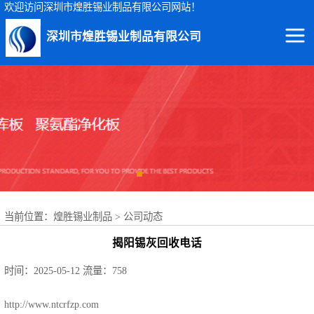
欢迎访问深圳市煌胜锡业制品有限公司网站！
深圳市煌胜锡业制品有限公司
回收锡渣
回收锡条
回收锡膏
回收锡块
当前位置：
煌胜锡业制品
>
公司动态
回收锡锭
揭阳锡灰回收电话
回收锡线
时间：2025-05-12
流量：758
回收锡灰
http://www.ntcrfzp.com