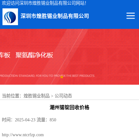
欢迎访问深圳市煌胜锡业制品有限公司网站！
深圳市煌胜锡业制品有限公司
回收锡渣
回收锡条
回收锡膏
回收锡块
当前位置：
煌胜锡业制品
>
公司动态
回收锡锭
潮州锡锭回收价格
回收锡线
时间：2025-04-23
流量：850
回收锡灰
http://www.ntcrfzp.com