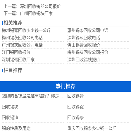
回收锡珠
上一篇：
深圳回收钨丝公司报价
下一篇：
广州回收锡块厂家
回收钨丝
相关推荐
梅州锡膏回收多少钱一公斤
惠州锡条回收公司电话
回收锡
梅州锡灰回收公司电话
深圳锡灰回收电话
广州锡灰回收公司电话
佛山锡膏回收报价
江门锡回收报价
梅州锡灰回收公司报价
深圳锡膏回收厂家
深圳回收锡线报价
栏目推荐
热门推荐
锡线的含锡量是越高越好？你走进了误区！
回收锡膏
回收锡块
回收锡锭
回收锡渣
回收锡条
锡的性质及用途
重庆回收锡条多少钱一公斤