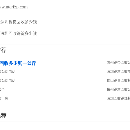
ww.ntcrfzp.com
：
深圳锡锭回收多少钱
：
深圳回收锡锭多少钱
推荐
惠州锡条回收
回收多少钱一公斤
收公司电话
深圳锡灰回收
收公司电话
佛山锡膏回收
报价
梅州锡灰回收
收厂家
深圳回收锡线
推荐