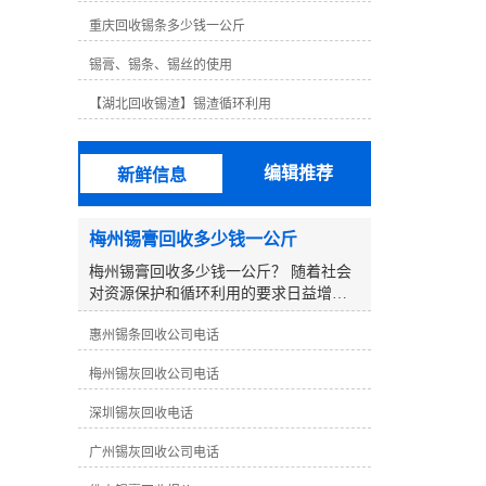
格远高于铅，63度非常容易使用，无论
重庆回收锡条多少钱一公斤
锡线的高度不仅昂贵，而且锡线不如63
度好。对于无铅锡线，锡线含量为99.3%
锡膏、锡条、锡丝的使用
铜0.7%，其他锡线含有银锡线、低温锡
线等。这些锡线需要生产研发，以达到
【湖北回收锡渣】锡渣循环利用
其他传统无铅锡线无法达到的效果。例
如，低温锡线含锡量为42%。虽然低温锡
线的焊接效果不是很好，但其熔点仅为
编辑推荐
新鲜信息
138℃，某些部件在焊接过程中不能承受
高温而烧坏。但其焊点相对脆弱，传统
无铅锡线焊接良好，但熔点高达217℃。
梅州锡膏回收多少钱一公斤
这是不可替代的，所以没有可比性。从
以上可以看出，锡的含量并不完全决定
梅州锡膏回收多少钱一公斤？ 随着社会
锡丝的焊接效果，选择合适的锡丝是好
对资源保护和循环利用的要求日益增
的焊丝。
加，废弃物的再生利用显得尤为重要。
惠州锡条回收公司电话
在电子制造行业中，锡膏是一种重要的
材料，而回收利用废弃的锡膏更是一项
梅州锡灰回收公司电话
有益环保的行为。那么在梅州地区，回
收一公斤锡膏可以获得怎样的报价呢？
深圳锡灰回收电话
**，要了解在回收行业中，锡膏的回收
价格受到多方面因素的影响： 1. **锡膏
广州锡灰回收公司电话
纯度**：回收的锡膏纯度越高，市场**