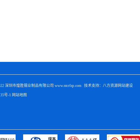
022 
深圳市煌胜锡业制品有限公司
 www.ntcrfzp.com   技术支持：八方资源
网站建设
135号-1
网站地图