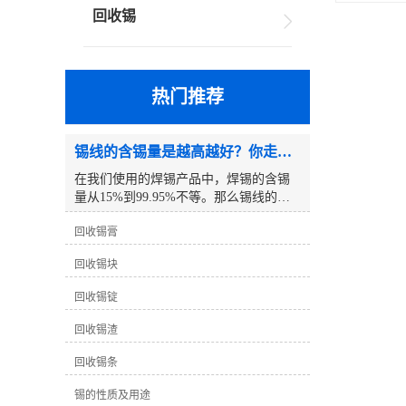
回收锡
热门推荐
锡线的含锡量是越高越好？你走进了误区！
在我们使用的焊锡产品中，焊锡的含锡
量从15%到99.95%不等。那么锡线的含
锡量越高越好吗？以下是一个例子:众所
回收锡膏
周知，锡线分为铅锡线和无铅锡线，但
你有没有注意到我们使用的铅锡线只有
回收锡块
63度锡线。除了这条63度的锡线，其他
锡线的度数都是5倍。为什么63度的锡线
回收锡锭
不设置为65度？为什么没有比63度高的
铅锡线？例如，70度 、75度 、80度等。
回收锡渣
事实上，真相是这样的：63度锡线是铅
与锡的良好比例，其熔点达到较低的183
回收锡条
度℃。为什么没有比63度高的铅锡线
锡的性质及用途
呢？这个问题要简单得多，因为锡的价