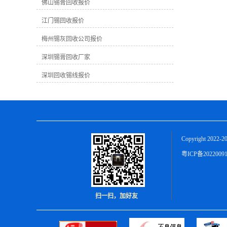
越高。因为高纯度的锡膏可以更好地加
佛山锡膏回收报价
工再利用。在回收过程中，提取出的纯
江门锡回收报价
锡数量也会影响终的回收价格。 2. **市
场需求**：市场对锡膏的需求量会直接
梅州锡灰回收公司报价
影响回收价格。如果市场上对锡膏的需
求量大，则回收价格可能会相应上涨；
深圳锡膏回收厂家
反之，需求不足时价格可能较为稳定或
下跌。 3. ****市场价格**：锡是一种有
深圳回收锡线报价
**市场的金属，其价格会受到**市场价
格波动的影响。**市场价格上涨时，国
内回收价格也可能会随之提高。 在梅州
地区，由于地理位置、市场需求、加工
成本等因素，锡膏的回收价格可能会有
所不同。通常情况下，一般工业废锡膏
Copyright 2022-2
的回收价格在每公斤几元至十几元不
等，具体价格还需根据实际情况而定。
粤ICP备2022009
作为一家致力于锡膏回收的公司，我们
深知锡膏回收对环境保护和资源可持续
利用的重要性。我们公司拥有专业的回
收团队和先进的回收设备，可以为您提
扫一扫，加好友
供优质的服务和公正的回收价格。无论
您是生产制造业者还是有废旧锡膏需要
处理的个人，都欢迎与我们联系，我们