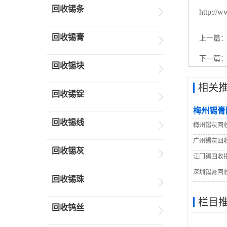
回收锡条
http://w
回收锡膏
上一篇
下一篇
回收锡块
相关
回收锡锭
梅州锡膏
回收锡线
梅州锡灰回
广州锡灰回
回收锡灰
江门锡回收
深圳锡膏回
回收锡珠
栏目
回收钨丝