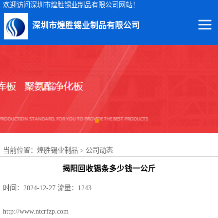
欢迎访问深圳市煌胜锡业制品有限公司网站！
深圳市煌胜锡业制品有限公司
回收锡渣
回收锡条
回收锡膏
回收锡块
当前位置：
煌胜锡业制品
>
公司动态
回收锡锭
揭阳回收锡条多少钱一公斤
回收锡线
时间：2024-12-27
流量：1243
回收锡灰
http://www.ntcrfzp.com