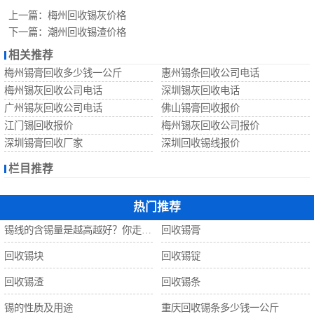
回收锡珠
上一篇：
梅州回收锡灰价格
下一篇：
潮州回收锡渣价格
回收钨丝
相关推荐
梅州锡膏回收多少钱一公斤
惠州锡条回收公司电话
回收锡
梅州锡灰回收公司电话
深圳锡灰回收电话
广州锡灰回收公司电话
佛山锡膏回收报价
江门锡回收报价
梅州锡灰回收公司报价
深圳锡膏回收厂家
深圳回收锡线报价
栏目推荐
热门推荐
锡线的含锡量是越高越好？你走进了误区！
回收锡膏
回收锡块
回收锡锭
回收锡渣
回收锡条
锡的性质及用途
重庆回收锡条多少钱一公斤