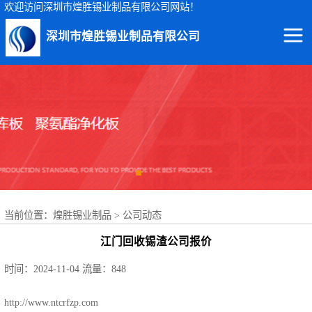
欢迎访问深圳市煌胜锡业制品有限公司网站！
深圳市煌胜锡业制品有限公司
回收锡渣
回收锡条
回收锡膏
回收锡块
当前位置：
煌胜锡业制品
>
公司动态
回收锡锭
江门回收锡渣公司报价
回收锡线
时间：2024-11-04
流量：848
回收锡灰
http://www.ntcrfzp.com