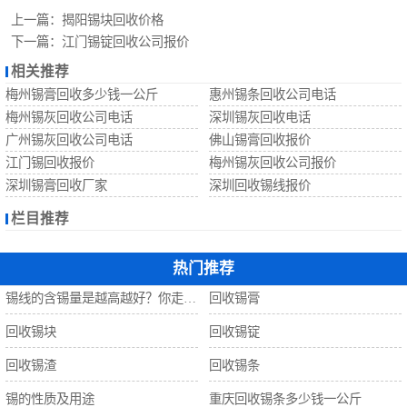
回收锡珠
上一篇：
揭阳锡块回收价格
下一篇：
江门锡锭回收公司报价
回收钨丝
相关推荐
梅州锡膏回收多少钱一公斤
惠州锡条回收公司电话
回收锡
梅州锡灰回收公司电话
深圳锡灰回收电话
广州锡灰回收公司电话
佛山锡膏回收报价
江门锡回收报价
梅州锡灰回收公司报价
深圳锡膏回收厂家
深圳回收锡线报价
栏目推荐
热门推荐
锡线的含锡量是越高越好？你走进了误区！
回收锡膏
回收锡块
回收锡锭
回收锡渣
回收锡条
锡的性质及用途
重庆回收锡条多少钱一公斤