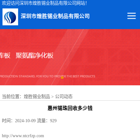
欢迎访问深圳市煌胜锡业制品有限公司网站！
深圳市煌胜锡业制品有限公司
回收锡渣
回收锡条
回收锡膏
回收锡块
当前位置：
煌胜锡业制品
>
公司动态
回收锡锭
惠州锡珠回收多少钱
回收锡线
时间：2024-10-09
流量：929
回收锡灰
http://www.ntcrfzp.com