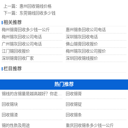
回收锡珠
上一篇：
惠州回收锡线价格
下一篇：
东莞锡线回收多少钱
回收钨丝
相关推荐
梅州锡膏回收多少钱一公斤
惠州锡条回收公司电话
回收锡
梅州锡灰回收公司电话
深圳锡灰回收电话
广州锡灰回收公司电话
佛山锡膏回收报价
江门锡回收报价
梅州锡灰回收公司报价
深圳锡膏回收厂家
深圳回收锡线报价
栏目推荐
热门推荐
锡线的含锡量是越高越好？你走进了误区！
回收锡膏
回收锡块
回收锡锭
回收锡渣
回收锡条
锡的性质及用途
重庆回收锡条多少钱一公斤