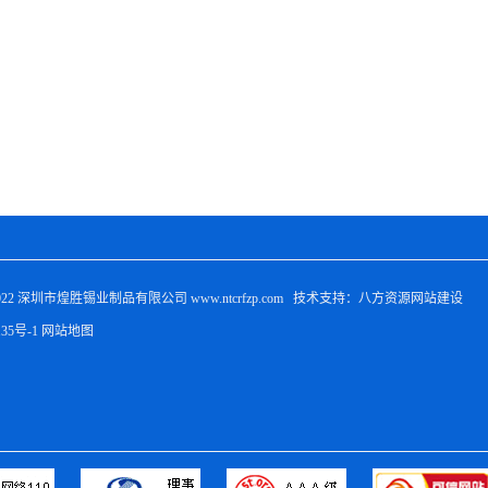
022 
深圳市煌胜锡业制品有限公司
 www.ntcrfzp.com   技术支持：八方资源
网站建设
135号-1
网站地图