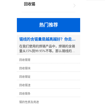
回收锡
热门推荐
锡线的含锡量是越高越好？你走进了误区！
在我们使用的焊锡产品中，焊锡的含锡
量从15%到99.95%不等。那么锡线的含
锡量越高越好吗？以下是一个例子:众所
回收锡膏
周知，锡线分为铅锡线和无铅锡线，但
你有没有注意到我们使用的铅锡线只有
回收锡块
63度锡线。除了这条63度的锡线，其他
锡线的度数都是5倍。为什么63度的锡线
回收锡锭
不设置为65度？为什么没有比63度高的
铅锡线？例如，70度 、75度 、80度等。
回收锡渣
事实上，真相是这样的：63度锡线是铅
与锡的良好比例，其熔点达到较低的183
回收锡条
度℃。为什么没有比63度高的铅锡线
锡的性质及用途
呢？这个问题要简单得多，因为锡的价