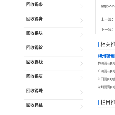
回收锡条
http://w
回收锡膏
上一篇
下一篇
回收锡块
相关
回收锡锭
梅州锡膏
回收锡线
梅州锡灰回
广州锡灰回
回收锡灰
江门锡回收
深圳锡膏回
回收锡珠
栏目
回收钨丝