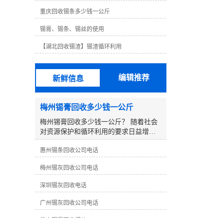
格远高于铅，63度非常容易使用，无论
重庆回收锡条多少钱一公斤
锡线的高度不仅昂贵，而且锡线不如63
度好。对于无铅锡线，锡线含量为99.3%
锡膏、锡条、锡丝的使用
铜0.7%，其他锡线含有银锡线、低温锡
线等。这些锡线需要生产研发，以达到
【湖北回收锡渣】锡渣循环利用
其他传统无铅锡线无法达到的效果。例
如，低温锡线含锡量为42%。虽然低温锡
线的焊接效果不是很好，但其熔点仅为
编辑推荐
新鲜信息
138℃，某些部件在焊接过程中不能承受
高温而烧坏。但其焊点相对脆弱，传统
无铅锡线焊接良好，但熔点高达217℃。
梅州锡膏回收多少钱一公斤
这是不可替代的，所以没有可比性。从
以上可以看出，锡的含量并不完全决定
梅州锡膏回收多少钱一公斤？ 随着社会
锡丝的焊接效果，选择合适的锡丝是好
对资源保护和循环利用的要求日益增
的焊丝。
加，废弃物的再生利用显得尤为重要。
惠州锡条回收公司电话
在电子制造行业中，锡膏是一种重要的
材料，而回收利用废弃的锡膏更是一项
梅州锡灰回收公司电话
有益环保的行为。那么在梅州地区，回
收一公斤锡膏可以获得怎样的报价呢？
深圳锡灰回收电话
**，要了解在回收行业中，锡膏的回收
价格受到多方面因素的影响： 1. **锡膏
广州锡灰回收公司电话
纯度**：回收的锡膏纯度越高，市场**