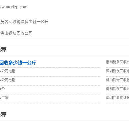
ww.ntcrfzp.com
：
茂名回收锡块多少钱一公斤
：
佛山锡块回收公司
推荐
惠州锡条回收
回收多少钱一公斤
收公司电话
深圳锡灰回收
收公司电话
佛山锡膏回收
报价
梅州锡灰回收
收厂家
深圳回收锡线
推荐