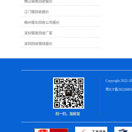
越高。因为高纯度的锡膏可以更好地加
佛山锡膏回收报价
工再利用。在回收过程中，提取出的纯
江门锡回收报价
锡数量也会影响终的回收价格。 2. **市
场需求**：市场对锡膏的需求量会直接
梅州锡灰回收公司报价
影响回收价格。如果市场上对锡膏的需
求量大，则回收价格可能会相应上涨；
深圳锡膏回收厂家
反之，需求不足时价格可能较为稳定或
下跌。 3. ****市场价格**：锡是一种有
深圳回收锡线报价
**市场的金属，其价格会受到**市场价
格波动的影响。**市场价格上涨时，国
内回收价格也可能会随之提高。 在梅州
地区，由于地理位置、市场需求、加工
成本等因素，锡膏的回收价格可能会有
所不同。通常情况下，一般工业废锡膏
Copyright 2022-2
的回收价格在每公斤几元至十几元不
等，具体价格还需根据实际情况而定。
粤ICP备2022009
作为一家致力于锡膏回收的公司，我们
深知锡膏回收对环境保护和资源可持续
利用的重要性。我们公司拥有专业的回
收团队和先进的回收设备，可以为您提
扫一扫，加好友
供优质的服务和公正的回收价格。无论
您是生产制造业者还是有废旧锡膏需要
处理的个人，都欢迎与我们联系，我们