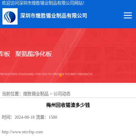
欢迎访问深圳市煌胜锡业制品有限公司网站！
深圳市煌胜锡业制品有限公司
回收锡渣
回收锡条
回收锡膏
回收锡块
当前位置：
煌胜锡业制品
>
公司动态
回收锡锭
梅州回收锡渣多少钱
回收锡线
时间：2024-08-18
流量：1580
回收锡灰
http://www.ntcrfzp.com