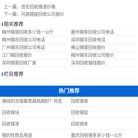
回收锡珠
上一篇：
茂名回收锡渣价格
下一篇：
河源锡锭回收公司报价
回收钨丝
相关推荐
梅州锡膏回收多少钱一公斤
惠州锡条回收公司电话
回收锡
梅州锡灰回收公司电话
深圳锡灰回收电话
广州锡灰回收公司电话
佛山锡膏回收报价
江门锡回收报价
梅州锡灰回收公司报价
深圳锡膏回收厂家
深圳回收锡线报价
栏目推荐
热门推荐
锡线的含锡量是越高越好？你走进了误区！
回收锡膏
回收锡块
回收锡锭
回收锡渣
回收锡条
锡的性质及用途
重庆回收锡条多少钱一公斤