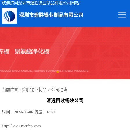
欢迎访问深圳市煌胜锡业制品有限公司网站！
深圳市煌胜锡业制品有限公司
回收锡渣
回收锡条
回收锡膏
回收锡块
当前位置：
煌胜锡业制品
>
公司动态
回收锡锭
清远回收锡块公司
回收锡线
时间：2024-08-06
流量：1439
回收锡灰
http://www.ntcrfzp.com