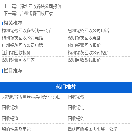
回收锡珠
上一篇：
深圳回收锡块公司报价
下一篇：
广州锡膏回收厂家
回收钨丝
相关推荐
梅州锡膏回收多少钱一公斤
惠州锡条回收公司电话
回收锡
梅州锡灰回收公司电话
深圳锡灰回收电话
广州锡灰回收公司电话
佛山锡膏回收报价
江门锡回收报价
梅州锡灰回收公司报价
深圳锡膏回收厂家
深圳回收锡线报价
栏目推荐
热门推荐
锡线的含锡量是越高越好？你走进了误区！
回收锡膏
回收锡块
回收锡锭
回收锡渣
回收锡条
锡的性质及用途
重庆回收锡条多少钱一公斤