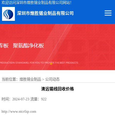
欢迎访问深圳市煌胜锡业制品有限公司网站！
深圳市煌胜锡业制品有限公司
回收锡渣
回收锡条
回收锡膏
回收锡块
当前位置：
煌胜锡业制品
>
公司动态
回收锡锭
清远锡线回收价格
回收锡线
时间：2024-07-23
流量：922
回收锡灰
http://www.ntcrfzp.com