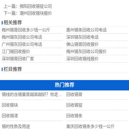
回收锡珠
上一篇：
揭阳回收锡锭公司
下一篇：
潮州回收锡块报价
回收钨丝
相关推荐
梅州锡膏回收多少钱一公斤
惠州锡条回收公司电话
回收锡
梅州锡灰回收公司电话
深圳锡灰回收电话
广州锡灰回收公司电话
佛山锡膏回收报价
江门锡回收报价
梅州锡灰回收公司报价
深圳锡膏回收厂家
深圳回收锡线报价
栏目推荐
热门推荐
锡线的含锡量是越高越好？你走进了误区！
回收锡膏
回收锡块
回收锡锭
回收锡渣
回收锡条
锡的性质及用途
重庆回收锡条多少钱一公斤