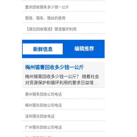
格远高于铅，63度非常容易使用，无论
重庆回收锡条多少钱一公斤
锡线的高度不仅昂贵，而且锡线不如63
度好。对于无铅锡线，锡线含量为99.3%
锡膏、锡条、锡丝的使用
铜0.7%，其他锡线含有银锡线、低温锡
线等。这些锡线需要生产研发，以达到
【湖北回收锡渣】锡渣循环利用
其他传统无铅锡线无法达到的效果。例
如，低温锡线含锡量为42%。虽然低温锡
线的焊接效果不是很好，但其熔点仅为
编辑推荐
新鲜信息
138℃，某些部件在焊接过程中不能承受
高温而烧坏。但其焊点相对脆弱，传统
无铅锡线焊接良好，但熔点高达217℃。
梅州锡膏回收多少钱一公斤
这是不可替代的，所以没有可比性。从
以上可以看出，锡的含量并不完全决定
梅州锡膏回收多少钱一公斤？ 随着社会
锡丝的焊接效果，选择合适的锡丝是好
对资源保护和循环利用的要求日益增
的焊丝。
加，废弃物的再生利用显得尤为重要。
惠州锡条回收公司电话
在电子制造行业中，锡膏是一种重要的
材料，而回收利用废弃的锡膏更是一项
梅州锡灰回收公司电话
有益环保的行为。那么在梅州地区，回
收一公斤锡膏可以获得怎样的报价呢？
深圳锡灰回收电话
**，要了解在回收行业中，锡膏的回收
价格受到多方面因素的影响： 1. **锡膏
广州锡灰回收公司电话
纯度**：回收的锡膏纯度越高，市场**