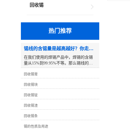
回收锡
热门推荐
锡线的含锡量是越高越好？你走进了误区！
在我们使用的焊锡产品中，焊锡的含锡
量从15%到99.95%不等。那么锡线的含
锡量越高越好吗？以下是一个例子:众所
回收锡膏
周知，锡线分为铅锡线和无铅锡线，但
你有没有注意到我们使用的铅锡线只有
回收锡块
63度锡线。除了这条63度的锡线，其他
锡线的度数都是5倍。为什么63度的锡线
回收锡锭
不设置为65度？为什么没有比63度高的
铅锡线？例如，70度 、75度 、80度等。
回收锡渣
事实上，真相是这样的：63度锡线是铅
与锡的良好比例，其熔点达到较低的183
回收锡条
度℃。为什么没有比63度高的铅锡线
锡的性质及用途
呢？这个问题要简单得多，因为锡的价