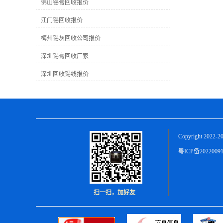
越高。因为高纯度的锡膏可以更好地加
佛山锡膏回收报价
工再利用。在回收过程中，提取出的纯
江门锡回收报价
锡数量也会影响终的回收价格。 2. **市
场需求**：市场对锡膏的需求量会直接
梅州锡灰回收公司报价
影响回收价格。如果市场上对锡膏的需
求量大，则回收价格可能会相应上涨；
深圳锡膏回收厂家
反之，需求不足时价格可能较为稳定或
下跌。 3. ****市场价格**：锡是一种有
深圳回收锡线报价
**市场的金属，其价格会受到**市场价
格波动的影响。**市场价格上涨时，国
内回收价格也可能会随之提高。 在梅州
地区，由于地理位置、市场需求、加工
成本等因素，锡膏的回收价格可能会有
所不同。通常情况下，一般工业废锡膏
Copyright 2022-2
的回收价格在每公斤几元至十几元不
等，具体价格还需根据实际情况而定。
粤ICP备2022009
作为一家致力于锡膏回收的公司，我们
深知锡膏回收对环境保护和资源可持续
利用的重要性。我们公司拥有专业的回
收团队和先进的回收设备，可以为您提
扫一扫，加好友
供优质的服务和公正的回收价格。无论
您是生产制造业者还是有废旧锡膏需要
处理的个人，都欢迎与我们联系，我们