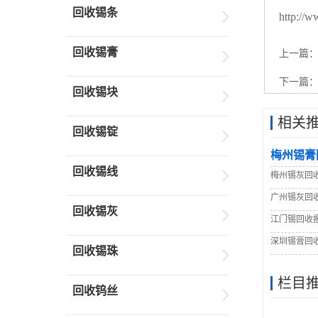
回收锡条
http://w
回收锡膏
上一篇
下一篇
回收锡块
相关
回收锡锭
梅州锡膏
回收锡线
梅州锡灰回
广州锡灰回
回收锡灰
江门锡回收
深圳锡膏回
回收锡珠
栏目
回收钨丝