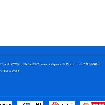
022 
深圳市煌胜锡业制品有限公司
 www.ntcrfzp.com   技术支持：八方资源
网站建设
135号-1
网站地图