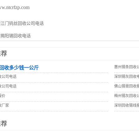
ww.ntcrfzp.com
：
江门钨丝回收公司电话
：
揭阳锡回收电话
推荐
惠州锡条回收
回收多少钱一公斤
收公司电话
深圳锡灰回收
收公司电话
佛山锡膏回收
报价
梅州锡灰回收
收厂家
深圳回收锡线
推荐