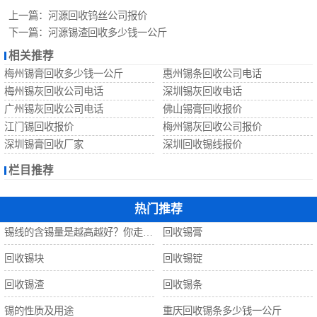
回收锡珠
上一篇：
河源回收钨丝公司报价
下一篇：
河源锡渣回收多少钱一公斤
回收钨丝
相关推荐
梅州锡膏回收多少钱一公斤
惠州锡条回收公司电话
回收锡
梅州锡灰回收公司电话
深圳锡灰回收电话
广州锡灰回收公司电话
佛山锡膏回收报价
江门锡回收报价
梅州锡灰回收公司报价
深圳锡膏回收厂家
深圳回收锡线报价
栏目推荐
热门推荐
锡线的含锡量是越高越好？你走进了误区！
回收锡膏
回收锡块
回收锡锭
回收锡渣
回收锡条
锡的性质及用途
重庆回收锡条多少钱一公斤