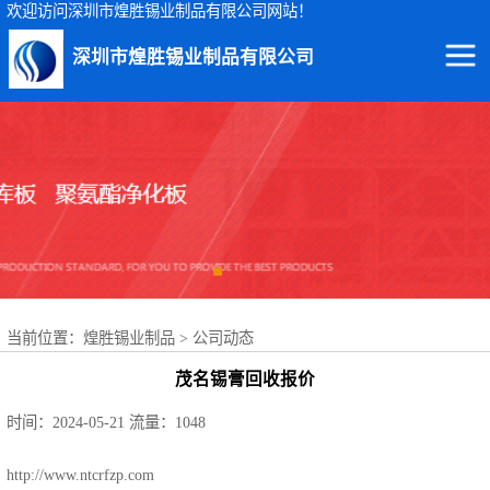
欢迎访问深圳市煌胜锡业制品有限公司网站！
深圳市煌胜锡业制品有限公司
回收锡渣
回收锡条
回收锡膏
回收锡块
当前位置：
煌胜锡业制品
>
公司动态
回收锡锭
茂名锡膏回收报价
回收锡线
时间：2024-05-21
流量：1048
回收锡灰
http://www.ntcrfzp.com