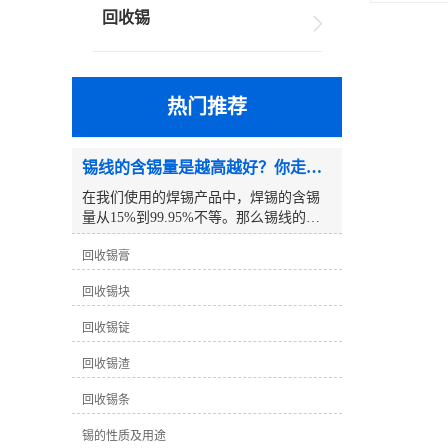
回收锡
热门推荐
锡线的含锡量是越高越好？你走进了误区！
在我们使用的焊锡产品中，焊锡的含锡
量从15%到99.95%不等。那么锡线的含
锡量越高越好吗？以下是一个例子:众所
回收锡膏
周知，锡线分为铅锡线和无铅锡线，但
你有没有注意到我们使用的铅锡线只有
回收锡块
63度锡线。除了这条63度的锡线，其他
锡线的度数都是5倍。为什么63度的锡线
回收锡锭
不设置为65度？为什么没有比63度高的
铅锡线？例如，70度 、75度 、80度等。
回收锡渣
事实上，真相是这样的：63度锡线是铅
与锡的良好比例，其熔点达到较低的183
回收锡条
度℃。为什么没有比63度高的铅锡线
锡的性质及用途
呢？这个问题要简单得多，因为锡的价