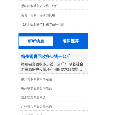
格远高于铅，63度非常容易使用，无论
重庆回收锡条多少钱一公斤
锡线的高度不仅昂贵，而且锡线不如63
度好。对于无铅锡线，锡线含量为99.3%
锡膏、锡条、锡丝的使用
铜0.7%，其他锡线含有银锡线、低温锡
线等。这些锡线需要生产研发，以达到
【湖北回收锡渣】锡渣循环利用
其他传统无铅锡线无法达到的效果。例
如，低温锡线含锡量为42%。虽然低温锡
线的焊接效果不是很好，但其熔点仅为
编辑推荐
新鲜信息
138℃，某些部件在焊接过程中不能承受
高温而烧坏。但其焊点相对脆弱，传统
无铅锡线焊接良好，但熔点高达217℃。
梅州锡膏回收多少钱一公斤
这是不可替代的，所以没有可比性。从
以上可以看出，锡的含量并不完全决定
梅州锡膏回收多少钱一公斤？ 随着社会
锡丝的焊接效果，选择合适的锡丝是好
对资源保护和循环利用的要求日益增
的焊丝。
加，废弃物的再生利用显得尤为重要。
惠州锡条回收公司电话
在电子制造行业中，锡膏是一种重要的
材料，而回收利用废弃的锡膏更是一项
梅州锡灰回收公司电话
有益环保的行为。那么在梅州地区，回
收一公斤锡膏可以获得怎样的报价呢？
深圳锡灰回收电话
**，要了解在回收行业中，锡膏的回收
价格受到多方面因素的影响： 1. **锡膏
广州锡灰回收公司电话
纯度**：回收的锡膏纯度越高，市场**