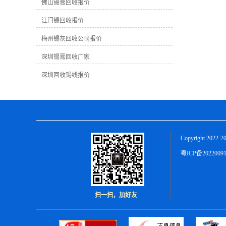
越高。因为高纯度的锡膏可以更好地加
佛山锡膏回收报价
工再利用。在回收过程中，提取出的纯
江门锡回收报价
锡数量也会影响终的回收价格。 2. **市
场需求**：市场对锡膏的需求量会直接
梅州锡灰回收公司报价
影响回收价格。如果市场上对锡膏的需
求量大，则回收价格可能会相应上涨；
深圳锡膏回收厂家
反之，需求不足时价格可能较为稳定或
下跌。 3. ****市场价格**：锡是一种有
深圳回收锡线报价
**市场的金属，其价格会受到**市场价
格波动的影响。**市场价格上涨时，国
内回收价格也可能会随之提高。 在梅州
地区，由于地理位置、市场需求、加工
成本等因素，锡膏的回收价格可能会有
所不同。通常情况下，一般工业废锡膏
Copyright 2022-2
的回收价格在每公斤几元至十几元不
等，具体价格还需根据实际情况而定。
粤ICP备2022009
作为一家致力于锡膏回收的公司，我们
深知锡膏回收对环境保护和资源可持续
利用的重要性。我们公司拥有专业的回
收团队和先进的回收设备，可以为您提
扫一扫，加好友
供优质的服务和公正的回收价格。无论
您是生产制造业者还是有废旧锡膏需要
处理的个人，都欢迎与我们联系，我们