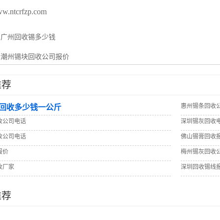
ww.ntcrfzp.com
：
广州回收锡多少钱
：
潮州锡块回收公司报价
推荐
惠州锡条回收
回收多少钱一公斤
收公司电话
深圳锡灰回收
收公司电话
佛山锡膏回收
报价
梅州锡灰回收
收厂家
深圳回收锡线
推荐