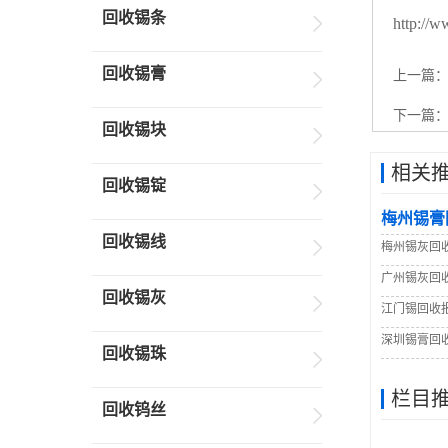
回收锡条
http://w
回收锡膏
上一篇
下一篇
回收锡块
相关
回收锡锭
梅州锡膏
回收锡线
梅州锡灰回
广州锡灰回
回收锡灰
江门锡回收
深圳锡膏回
回收锡珠
栏目
回收钨丝