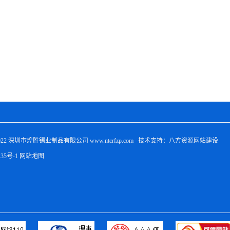
022 
深圳市煌胜锡业制品有限公司
 www.ntcrfzp.com   技术支持：八方资源
网站建设
135号-1
网站地图