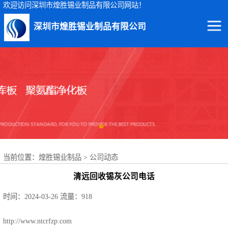
欢迎访问深圳市煌胜锡业制品有限公司网站！
深圳市煌胜锡业制品有限公司
回收锡渣
回收锡条
回收锡膏
回收锡块
当前位置：
煌胜锡业制品
>
公司动态
回收锡锭
清远回收锡灰公司电话
回收锡线
时间：2024-03-26
流量：918
回收锡灰
http://www.ntcrfzp.com