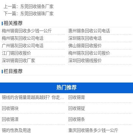
回收锡珠
上一篇：
东莞回收锡条厂家
下一篇：
东莞回收锡珠厂家
回收钨丝
相关推荐
梅州锡膏回收多少钱一公斤
惠州锡条回收公司电话
回收锡
梅州锡灰回收公司电话
深圳锡灰回收电话
广州锡灰回收公司电话
佛山锡膏回收报价
江门锡回收报价
梅州锡灰回收公司报价
深圳锡膏回收厂家
深圳回收锡线报价
栏目推荐
热门推荐
锡线的含锡量是越高越好？你走进了误区！
回收锡膏
回收锡块
回收锡锭
回收锡渣
回收锡条
锡的性质及用途
重庆回收锡条多少钱一公斤