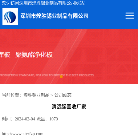
欢迎访问深圳市煌胜锡业制品有限公司网站！
深圳市煌胜锡业制品有限公司
回收锡渣
回收锡条
回收锡膏
回收锡块
当前位置：
煌胜锡业制品
>
公司动态
回收锡锭
清远锡回收厂家
回收锡线
时间：2024-02-04
流量：1070
回收锡灰
http://www.ntcrfzp.com