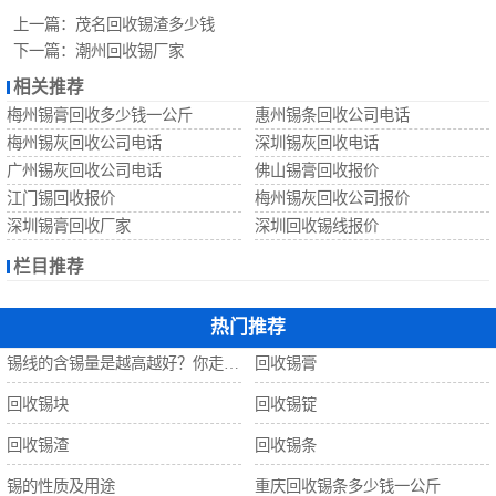
回收锡珠
上一篇：
茂名回收锡渣多少钱
下一篇：
潮州回收锡厂家
回收钨丝
相关推荐
梅州锡膏回收多少钱一公斤
惠州锡条回收公司电话
回收锡
梅州锡灰回收公司电话
深圳锡灰回收电话
广州锡灰回收公司电话
佛山锡膏回收报价
江门锡回收报价
梅州锡灰回收公司报价
深圳锡膏回收厂家
深圳回收锡线报价
栏目推荐
热门推荐
锡线的含锡量是越高越好？你走进了误区！
回收锡膏
回收锡块
回收锡锭
回收锡渣
回收锡条
锡的性质及用途
重庆回收锡条多少钱一公斤