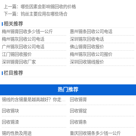
回收锡珠
上一篇：
哪些因素会影响锡回收的价格
下一篇：
钨丝主要应用在哪些场合
回收钨丝
相关推荐
梅州锡膏回收多少钱一公斤
惠州锡条回收公司电话
回收锡
梅州锡灰回收公司电话
深圳锡灰回收电话
广州锡灰回收公司电话
佛山锡膏回收报价
江门锡回收报价
梅州锡灰回收公司报价
深圳锡膏回收厂家
深圳回收锡线报价
栏目推荐
热门推荐
锡线的含锡量是越高越好？你走进了误区！
回收锡膏
回收锡块
回收锡锭
回收锡渣
回收锡条
锡的性质及用途
重庆回收锡条多少钱一公斤