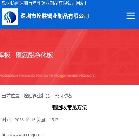
欢迎访问深圳市煌胜锡业制品有限公司网站！
深圳市煌胜锡业制品有限公司
回收锡渣
回收锡条
回收锡膏
回收锡块
当前位置：
煌胜锡业制品
>
公司动态
回收锡锭
锡回收常见方法
回收锡线
时间：2023-10-16
流量：1512
回收锡灰
http://www.ntcrfzp.com