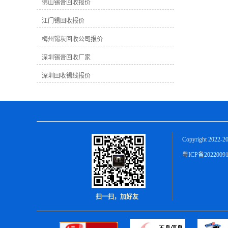
越高。因为高纯度的锡膏可以更好地加
佛山锡膏回收报价
工再利用。在回收过程中，提取出的纯
江门锡回收报价
锡数量也会影响终的回收价格。 2. **市
场需求**：市场对锡膏的需求量会直接
梅州锡灰回收公司报价
影响回收价格。如果市场上对锡膏的需
求量大，则回收价格可能会相应上涨；
深圳锡膏回收厂家
反之，需求不足时价格可能较为稳定或
下跌。 3. ****市场价格**：锡是一种有
深圳回收锡线报价
**市场的金属，其价格会受到**市场价
格波动的影响。**市场价格上涨时，国
内回收价格也可能会随之提高。 在梅州
地区，由于地理位置、市场需求、加工
成本等因素，锡膏的回收价格可能会有
所不同。通常情况下，一般工业废锡膏
Copyright 2022-2
的回收价格在每公斤几元至十几元不
等，具体价格还需根据实际情况而定。
粤ICP备2022009
作为一家致力于锡膏回收的公司，我们
深知锡膏回收对环境保护和资源可持续
利用的重要性。我们公司拥有专业的回
收团队和先进的回收设备，可以为您提
扫一扫，加好友
供优质的服务和公正的回收价格。无论
您是生产制造业者还是有废旧锡膏需要
处理的个人，都欢迎与我们联系，我们