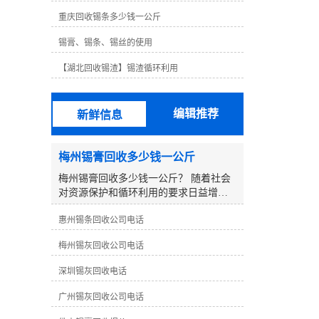
格远高于铅，63度非常容易使用，无论
重庆回收锡条多少钱一公斤
锡线的高度不仅昂贵，而且锡线不如63
度好。对于无铅锡线，锡线含量为99.3%
锡膏、锡条、锡丝的使用
铜0.7%，其他锡线含有银锡线、低温锡
线等。这些锡线需要生产研发，以达到
【湖北回收锡渣】锡渣循环利用
其他传统无铅锡线无法达到的效果。例
如，低温锡线含锡量为42%。虽然低温锡
线的焊接效果不是很好，但其熔点仅为
编辑推荐
新鲜信息
138℃，某些部件在焊接过程中不能承受
高温而烧坏。但其焊点相对脆弱，传统
无铅锡线焊接良好，但熔点高达217℃。
梅州锡膏回收多少钱一公斤
这是不可替代的，所以没有可比性。从
以上可以看出，锡的含量并不完全决定
梅州锡膏回收多少钱一公斤？ 随着社会
锡丝的焊接效果，选择合适的锡丝是好
对资源保护和循环利用的要求日益增
的焊丝。
加，废弃物的再生利用显得尤为重要。
惠州锡条回收公司电话
在电子制造行业中，锡膏是一种重要的
材料，而回收利用废弃的锡膏更是一项
梅州锡灰回收公司电话
有益环保的行为。那么在梅州地区，回
收一公斤锡膏可以获得怎样的报价呢？
深圳锡灰回收电话
**，要了解在回收行业中，锡膏的回收
价格受到多方面因素的影响： 1. **锡膏
广州锡灰回收公司电话
纯度**：回收的锡膏纯度越高，市场**