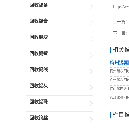
回收锡条
http://w
回收锡膏
上一篇
下一篇
回收锡块
相关
回收锡锭
梅州锡膏
回收锡线
梅州锡灰回
广州锡灰回
回收锡灰
江门锡回收
深圳锡膏回
回收锡珠
栏目
回收钨丝