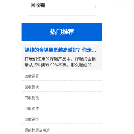
回收锡
热门推荐
锡线的含锡量是越高越好？你走进了误区！
在我们使用的焊锡产品中，焊锡的含锡
量从15%到99.95%不等。那么锡线的含
锡量越高越好吗？以下是一个例子:众所
回收锡膏
周知，锡线分为铅锡线和无铅锡线，但
你有没有注意到我们使用的铅锡线只有
回收锡块
63度锡线。除了这条63度的锡线，其他
锡线的度数都是5倍。为什么63度的锡线
回收锡锭
不设置为65度？为什么没有比63度高的
铅锡线？例如，70度 、75度 、80度等。
回收锡渣
事实上，真相是这样的：63度锡线是铅
与锡的良好比例，其熔点达到较低的183
回收锡条
度℃。为什么没有比63度高的铅锡线
锡的性质及用途
呢？这个问题要简单得多，因为锡的价