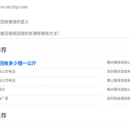
ww.ntcrfzp.com
：
回收锡渣的意义
：
废旧电缆回收的处理有哪些方法？
推荐
惠州锡条回收
回收多少钱一公斤
收公司电话
深圳锡灰回收
收公司电话
佛山锡膏回收
报价
梅州锡灰回收
收厂家
深圳回收锡线
推荐