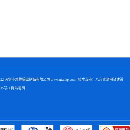
022 
深圳市煌胜锡业制品有限公司
 www.ntcrfzp.com   技术支持：八方资源
网站建设
135号-1
网站地图