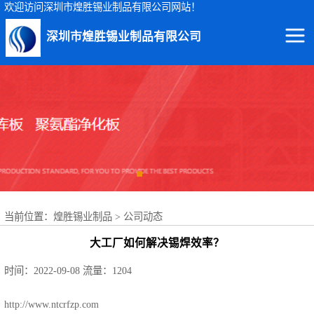
欢迎访问深圳市煌胜锡业制品有限公司网站！
深圳市煌胜锡业制品有限公司
回收锡渣
回收锡条
回收锡膏
回收锡块
当前位置：
煌胜锡业制品
>
公司动态
回收锡锭
大工厂如何解决锡焊效率？
回收锡线
时间：2022-09-08
流量：1204
回收锡灰
http://www.ntcrfzp.com