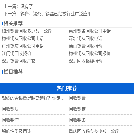
回收锡珠
上一篇：
没有了
下一篇：
锡膏、锡条、锡丝已经被行业广泛应用
回收钨丝
相关推荐
梅州锡膏回收多少钱一公斤
惠州锡条回收公司电话
回收锡
梅州锡灰回收公司电话
深圳锡灰回收电话
广州锡灰回收公司电话
佛山锡膏回收报价
江门锡回收报价
梅州锡灰回收公司报价
深圳锡膏回收厂家
深圳回收锡线报价
栏目推荐
热门推荐
锡线的含锡量是越高越好？你走进了误区！
回收锡膏
回收锡块
回收锡锭
回收锡渣
回收锡条
锡的性质及用途
重庆回收锡条多少钱一公斤