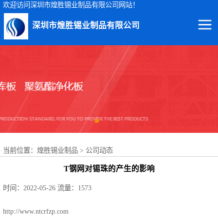
欢迎访问深圳市煌胜锡业制品有限公司网站！
深圳市煌胜锡业制品有限公司
回收锡渣
回收锡条
回收锡膏
回收锡块
当前位置：
煌胜锡业制品
>
公司动态
回收锡锭
T钢网对锡珠的产生的影响
回收锡线
时间：2022-05-26
流量：1573
回收锡灰
http://www.ntcrfzp.com