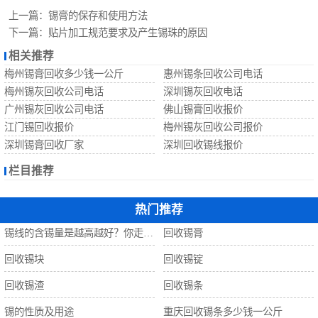
回收锡珠
上一篇：
锡膏的保存和使用方法
下一篇：
贴片加工规范要求及产生锡珠的原因
回收钨丝
相关推荐
梅州锡膏回收多少钱一公斤
惠州锡条回收公司电话
回收锡
梅州锡灰回收公司电话
深圳锡灰回收电话
广州锡灰回收公司电话
佛山锡膏回收报价
江门锡回收报价
梅州锡灰回收公司报价
深圳锡膏回收厂家
深圳回收锡线报价
栏目推荐
热门推荐
锡线的含锡量是越高越好？你走进了误区！
回收锡膏
回收锡块
回收锡锭
回收锡渣
回收锡条
锡的性质及用途
重庆回收锡条多少钱一公斤